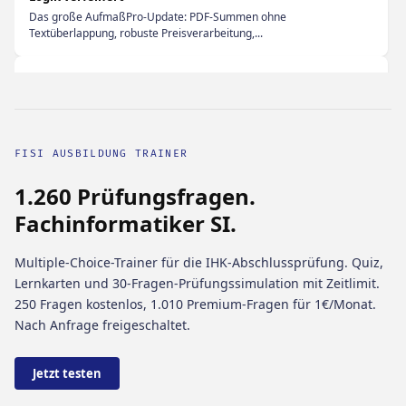
Das große AufmaßPro-Update: PDF-Summen ohne
Textüberlappung, robuste Preisverarbeitung,...
8. Aug 2026
·
Tool
PsychoTips – Psychologie, Manipulation erkennen & Dark
Psychology
23 alltagstaugliche Psychologie-Tipps in 6 Kategorien: Überzeugung,
FISI AUSBILDUNG TRAINER
Körpersprache, Selbstschutz,...
1.260 Prüfungsfragen.
7. Aug 2026
·
Tool
Fachinformatiker SI.
QR-Transfer – Dateien airgapped per QR-Code übertragen
Dateien ohne Netzwerk übertragen: QR-Codes anzeigen, mit der
Kamera scannen, Datei...
Multiple-Choice-Trainer für die IHK-Abschlussprüfung. Quiz,
Lernkarten und 30-Fragen-Prüfungssimulation mit Zeitlimit.
250 Fragen kostenlos, 1.010 Premium-Fragen für 1€/Monat.
6. Aug 2026
·
Tool
Nach Anfrage freigeschaltet.
AufmaßPro – Aufmaß, Material & Angebot in Minuten
Raummaße eintippen, Material automatisch berechnen (Farbe,
Fliesen, Boden, Tapete) und in Minuten...
Jetzt testen