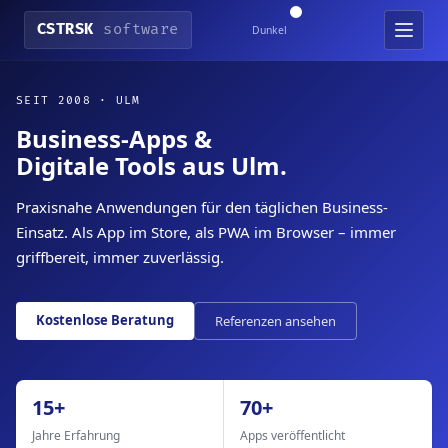
CSTRSK
software
Dunkel
SEIT 2008 · ULM
Business-Apps &
Digitale Tools aus Ulm
.
Praxisnahe Anwendungen für den täglichen Business-
Einsatz. Als App im Store, als PWA im Browser – immer
griffbereit, immer zuverlässig.
Kostenlose Beratung
Referenzen ansehen
15+
70+
Jahre Erfahrung
Apps veröffentlicht