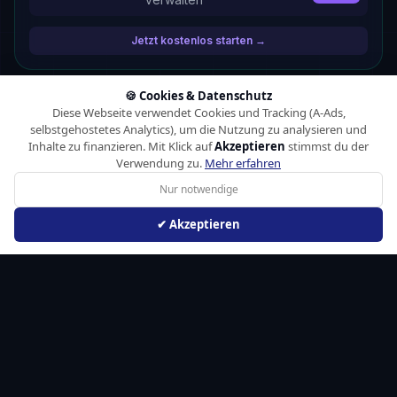
Jetzt kostenlos starten →
🍪 Cookies & Datenschutz
Diese Webseite verwendet Cookies und Tracking (A-Ads,
selbstgehostetes Analytics), um die Nutzung zu analysieren und
Inhalte zu finanzieren. Mit Klick auf
Akzeptieren
stimmst du der
Verwendung zu.
Mehr erfahren
Nur notwendige
✔ Akzeptieren
© 2026 CSTRSK Voxify
Impressum
DSGVO