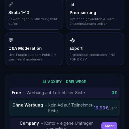
📏
📊
Skala 1–10
Priorisierung
Bewertungen & Stimmungsbild
Optionen gewichten & Team-
sofort
Entscheidungen treffen
💬
📥
Q&A Moderation
Export
Live-Fragen aus dem Publikum
Ergebnisse runterladen: PNG,
sammeln & moderieren
PDF & CSV
📊 VOXIFY – DREI WEGE
Free
– Werbung auf Teilnehmer-Seite
0€
Ohne Werbung
– kein Ad auf Teilnehmer-
19,99€
/Jahr
Seite
Company
– Konto + eigene Umfragen
Mehr
verwalten